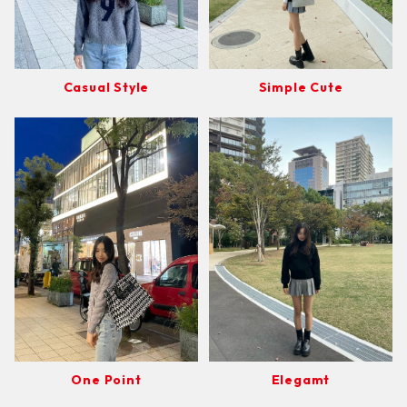
Casual Style
Simple Cute
One Point
Elegamt